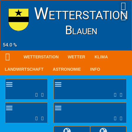
Wetterstation
Blauen
54.0 %
WETTERSTATION
WETTER
KLIMA
LANDWIRTSCHAFT
ASTRONOMIE
INFO