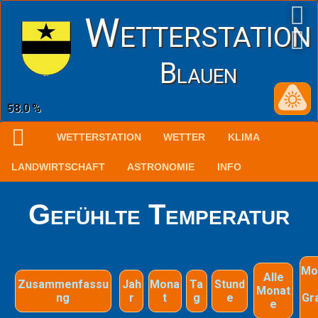
Wetterstation
Blauen
58.0 %
WETTERSTATION
WETTER
KLIMA
LANDWIRTSCHAFT
ASTRONOMIE
INFO
Gefühlte Temperatur
Mo
Alle
Zusammenfassu
Jah
Mona
Ta
Stund
Monat
ng
r
t
g
e
Gr
e